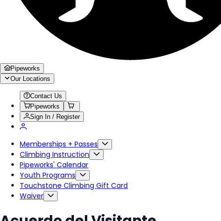
Pipeworks
Our Locations
Contact Us
Pipeworks
Sign In / Register
Memberships + Passes
Climbing Instruction
Pipeworks' Calendar
Youth Programs
Touchstone Climbing Gift Card
Waiver
Acuerdo del Visitante